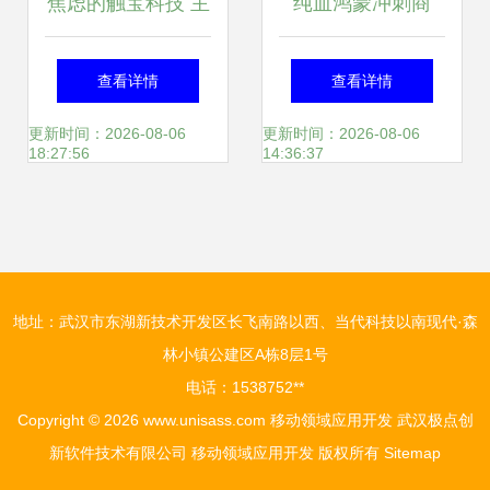
焦虑的触宝科技 主
纯血鸿蒙冲刺商
营业务单一，新业
用，TOP 5000应
查看详情
查看详情
务难觅增长点
用全面启动鸿蒙原
更新时间：2026-08-06
更新时间：2026-08-06
18:27:56
14:36:37
生开发，移动生态
迎来历史性跨越
地址：武汉市东湖新技术开发区长飞南路以西、当代科技以南现代·森
林小镇公建区A栋8层1号
电话：1538752**
Copyright © 2026
www.unisass.com
移动领域应用开发
武汉极点创
新软件技术有限公司
移动领域应用开发
版权所有
Sitemap