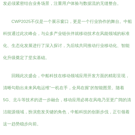
发必须紧密结合业务场景，注重用户体验与数据流的无缝整合。
CWP2025不仅是一个展示窗口，更是一个行业协作的舞台。中船
科技通过此次峰会，与众多产业链伙伴就移动技术在风能领域的标准
化、生态化发展进行了深入探讨，为后续共同推动行业移动化、智能
化升级奠定了坚实基础。
回顾此次盛会，中船科技在移动领域应用开发方面的精彩呈现，
清晰勾勒出未来风电运维“一机在手，全局在握”的智能图景。随着
5G、北斗等技术的进一步融合，移动应用必将在风电乃至更广阔的清
洁能源领域，扮演愈发关键的角色，中船科技的创新步伐，正引领着
这一趋势稳步向前。