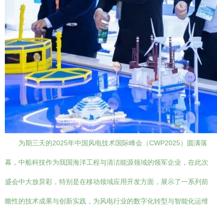
为期三天的2025年中国风电技术国际峰会（CWP2025）圆满落
幕，中船科技作为我国海洋工程与清洁能源领域的领军企业，在此次
盛会中大放异彩，特别是在移动领域应用开发方面，展示了一系列前
瞻性的技术成果与创新实践，为风电行业的数字化转型与智能化运维