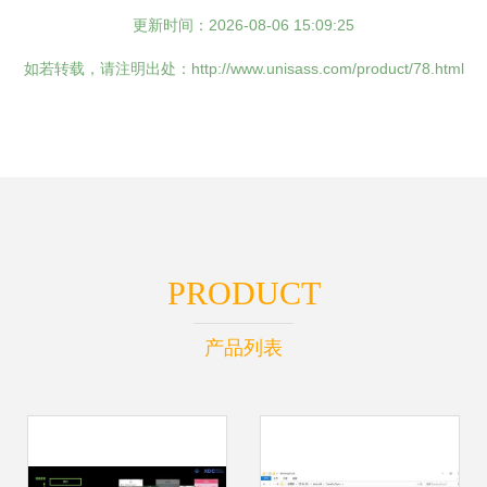
更新时间：2026-08-06 15:09:25
如若转载，请注明出处：http://www.unisass.com/product/78.html
PRODUCT
产品列表