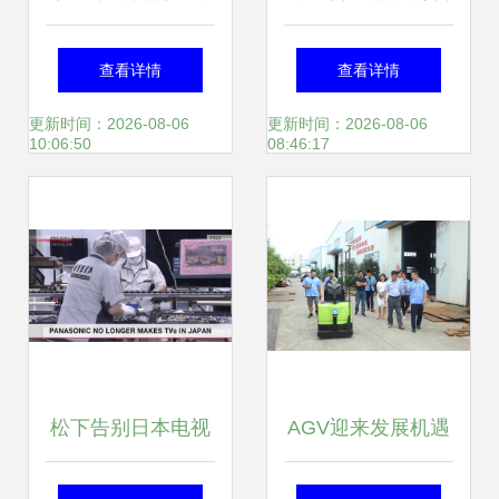
小技巧 助力商家引
机与移动领域应用
查看详情
查看详情
流与移动应用开发
开发中的创新实践
更新时间：2026-08-06
更新时间：2026-08-06
10:06:50
08:46:17
双赢
松下告别日本电视
AGV迎来发展机遇
生产 一个时代的技
宇锋智能科技引领